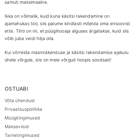
samuti maksimaalne.
Ikka on võimalik, kuid kuna käsitsi rakendamine on
ajamahukas töö, siis palume kindlasti mõelda oma erisoovist
ette. Tihti on nii, et püügihooaja alguses ärgatakse, kuid siis
võib juba veidi hilja olla.
Kui võrrelda masinrakenduse ja käsitsi rakendamise ajakulu
ühele võrgule, siis on meie võrgud hoopis soodsad!
OSTUABI
Võta ühendust
Privaatsuspoliitika
Müügitingimused
Makseviisid
Tarnetingimused