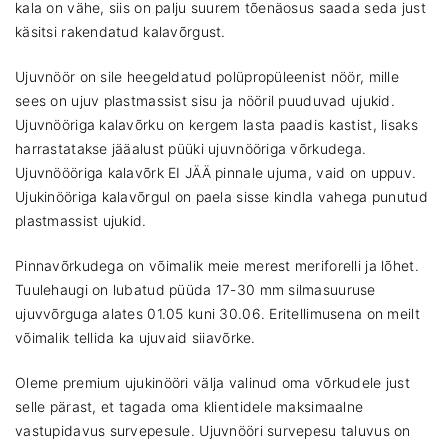
kala on vähe, siis on palju suurem tõenäosus saada seda just
käsitsi rakendatud kalavõrgust.
Ujuvnöör on sile heegeldatud polüpropüleenist nöör, mille
sees on ujuv plastmassist sisu ja nööril puuduvad ujukid.
Ujuvnööriga kalavõrku on kergem lasta paadis kastist, lisaks
harrastatakse jääalust püüki ujuvnööriga võrkudega.
Ujuvnöööriga kalavõrk EI JÄÄ pinnale ujuma, vaid on uppuv.
Ujukinööriga kalavõrgul on paela sisse kindla vahega punutud
plastmassist ujukid.
Pinnavõrkudega on võimalik meie merest meriforelli ja lõhet.
Tuulehaugi on lubatud püüda 17-30 mm silmasuuruse
ujuvvõrguga alates 01.05 kuni 30.06. Eritellimusena on meilt
võimalik tellida ka ujuvaid siiavõrke.
Oleme premium ujukinööri välja valinud oma võrkudele just
selle pärast, et tagada oma klientidele maksimaalne
vastupidavus survepesule. Ujuvnööri survepesu taluvus on