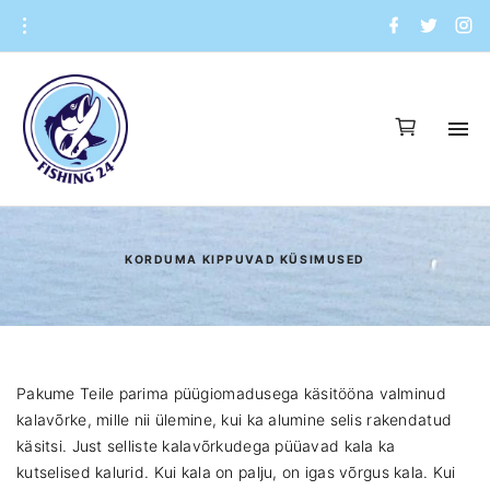
S
f
t
i
a
w
n
k
c
i
s
i
e
t
t
b
t
a
p
o
e
g
o
r
r
t
k
a
o
m
c
o
n
t
KORDUMA KIPPUVAD KÜSIMUSED
e
n
t
Pakume Teile parima püügiomadusega käsitööna valminud
kalavõrke, mille nii ülemine, kui ka alumine selis rakendatud
käsitsi. Just selliste kalavõrkudega püüavad kala ka
kutselised kalurid. Kui kala on palju, on igas võrgus kala. Kui