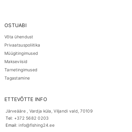
u
g
s
e
p
a
g
e
OSTUABI
Võta ühendust
Privaatsuspoliitika
Müügitingimused
Makseviisid
Tarnetingimused
Tagastamine
ETTEVÕTTE INFO
Järveääre , Vardja küla, Viljandi vald, 70109
Tel:
+372 5682 0203
Email:
info@fishing24.ee