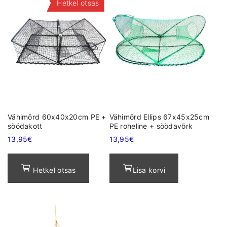
Hetkel otsas
Vähimõrd 60x40x20cm PE +
Vähimõrd Ellips 67x45x25cm
söödakott
PE roheline + söödavõrk
13,95
€
13,95
€
Hetkel otsas
Lisa korvi