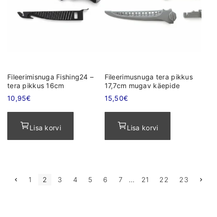
Fileerimisnuga Fishing24 –
Fileerimusnuga tera pikkus
tera pikkus 16cm
17,7cm mugav käepide
10,95
€
15,50
€
Lisa korvi
Lisa korvi
P
N
1
2
3
4
5
6
7
…
21
22
23
r
e
e
x
v
t
i
p
o
a