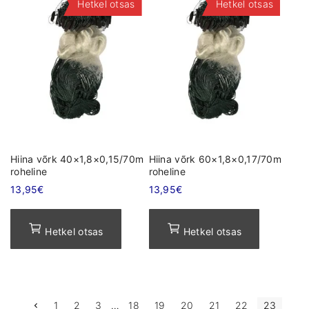
Hetkel otsas
Hetkel otsas
Hiina võrk 40×1,8×0,15/70m
Hiina võrk 60×1,8×0,17/70m
roheline
roheline
13,95
€
13,95
€
Hetkel otsas
Hetkel otsas
P
1
2
3
…
18
19
20
21
22
23