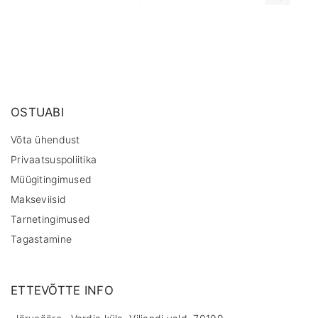
r
e
v
i
o
u
s
p
a
g
e
OSTUABI
Võta ühendust
Privaatsuspoliitika
Müügitingimused
Makseviisid
Tarnetingimused
Tagastamine
ETTEVÕTTE INFO