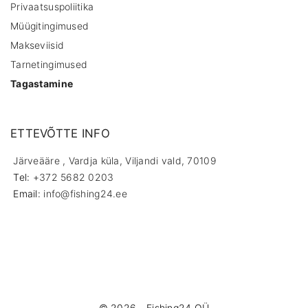
Privaatsuspoliitika
Müügitingimused
Makseviisid
Tarnetingimused
Tagastamine
ETTEVÕTTE INFO
Järveääre , Vardja küla, Viljandi vald, 70109
Tel:
+372 5682 0203
Email:
info@fishing24.ee
©
2026
- Fishing24 OÜ