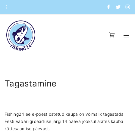
S
f
t
i
a
w
n
k
c
i
s
i
e
t
t
b
t
a
p
o
e
g
o
r
r
t
k
a
o
m
c
o
n
t
e
Tagastamine
n
t
Fishing24.ee e-poest ostetud kaupa on võimalik tagastada
Eesti Vabariigi seaduse järgi 14 päeva jooksul alates kauba
kättesaamise päevast.