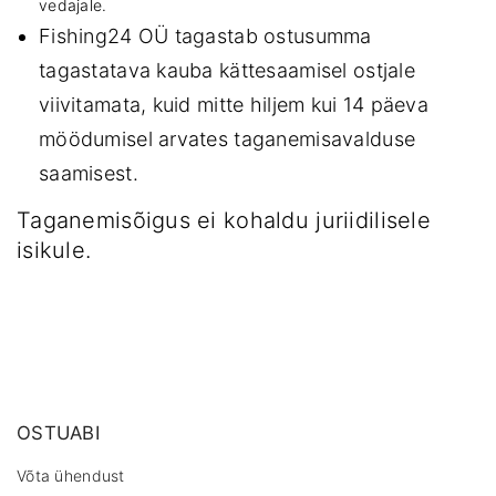
vedajale.
Fishing24 OÜ tagastab ostusumma
tagastatava kauba kättesaamisel ostjale
viivitamata, kuid mitte hiljem kui 14 päeva
möödumisel arvates taganemisavalduse
saamisest.
Taganemisõigus ei kohaldu juriidilisele
isikule.
OSTUABI
Võta ühendust