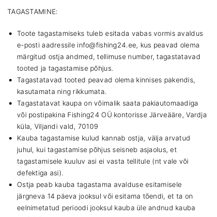
TAGASTAMINE:
Toote tagastamiseks tuleb esitada vabas vormis avaldus
e-posti aadressile info@fishing24.ee, kus peavad olema
märgitud ostja andmed, tellimuse number, tagastatavad
tooted ja tagastamise põhjus.
Tagastatavad tooted peavad olema kinnises pakendis,
kasutamata ning rikkumata.
Tagastatavat kaupa on võimalik saata pakiautomaadiga
või postipakina Fishing24 OÜ kontorisse Järveääre, Vardja
küla, Viljandi vald, 70109
Kauba tagastamise kulud kannab ostja, välja arvatud
juhul, kui tagastamise põhjus seisneb asjaolus, et
tagastamisele kuuluv asi ei vasta tellitule (nt vale või
defektiga asi).
Ostja peab kauba tagastama avalduse esitamisele
järgneva 14 päeva jooksul või esitama tõendi, et ta on
eelnimetatud perioodi jooksul kauba üle andnud kauba