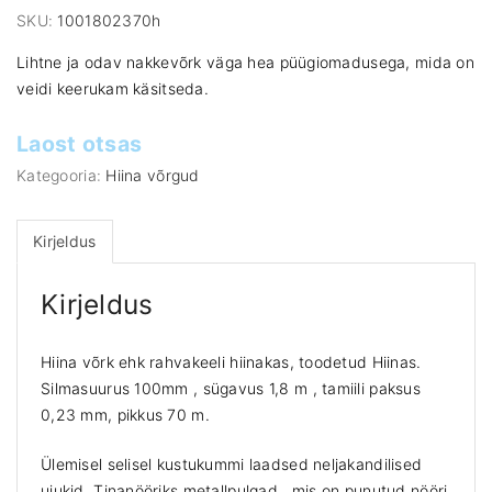
SKU:
1001802370h
Lihtne ja odav nakkevõrk väga hea püügiomadusega, mida on
veidi keerukam käsitseda.
Laost otsas
Kategooria:
Hiina võrgud
Kirjeldus
Kirjeldus
Hiina võrk ehk rahvakeeli hiinakas, toodetud Hiinas.
Silmasuurus 100mm , sügavus 1,8 m , tamiili paksus
0,23 mm, pikkus 70 m.
Ülemisel selisel kustukummi laadsed neljakandilised
ujukid. Tinanööriks metallpulgad , mis on punutud nööri