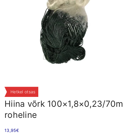
Hetkel otsas
Hiina võrk 100×1,8×0,23/70m
roheline
13,95
€