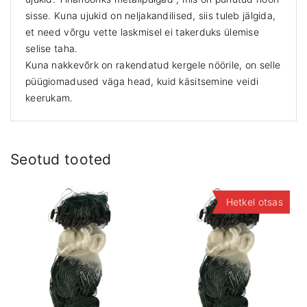
sisse. Kuna ujukid on neljakandilised, siis tuleb jälgida,
et need võrgu vette laskmisel ei takerduks ülemise
selise taha.
Kuna nakkevõrk on rakendatud kergele nöörile, on selle
püügiomadused väga head, kuid käsitsemine veidi
keerukam.
Seotud tooted
Hetkel otsas