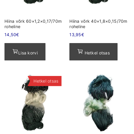
Hiina võrk 60×1,2×0,17/70m
Hiina võrk 40×1,8×0,15/70m
roheline
roheline
14,50
€
13,95
€
Lisa korvi
Hetkel otsas
Hetkel otsas