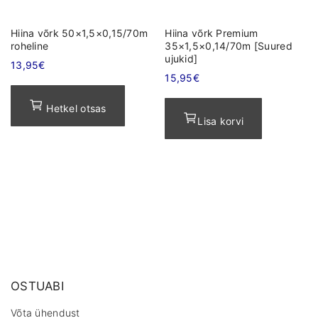
Hiina võrk 50×1,5×0,15/70m
Hiina võrk Premium
roheline
35×1,5×0,14/70m [Suured
ujukid]
13,95
€
15,95
€
Hetkel otsas
Lisa korvi
OSTUABI
Võta ühendust