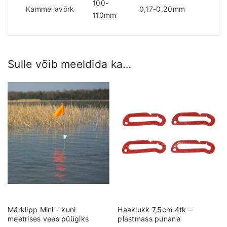
100-
Kammeljavõrk
0,17-0,20mm
110mm
Sulle võib meeldida ka…
Märklipp Mini – kuni
Haaklukk 7,5cm 4tk –
meetrises vees püügiks
plastmass punane