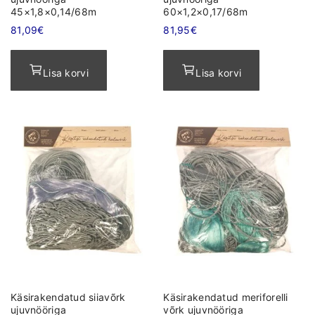
45×1,8×0,14/68m
60×1,2×0,17/68m
81,09
€
81,95
€
Lisa korvi
Lisa korvi
Käsirakendatud siiavõrk
Käsirakendatud meriforelli
ujuvnööriga
võrk ujuvnööriga