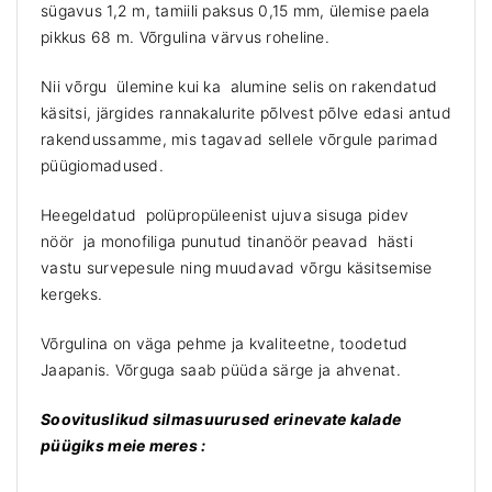
sügavus 1,2 m, tamiili paksus 0,15 mm, ülemise paela
pikkus 68 m. Võrgulina värvus roheline.
Nii võrgu ülemine kui ka alumine selis on rakendatud
käsitsi, järgides rannakalurite põlvest põlve edasi antud
rakendussamme, mis tagavad sellele võrgule parimad
püügiomadused.
Heegeldatud polüpropüleenist ujuva sisuga pidev
nöör ja monofiliga punutud tinanöör peavad hästi
vastu survepesule ning muudavad võrgu käsitsemise
kergeks.
Võrgulina on väga pehme ja kvaliteetne, toodetud
Jaapanis. Võrguga saab püüda särge ja ahvenat.
Soovituslikud silmasuurused erinevate kalade
püügiks meie meres :