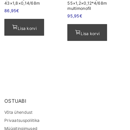
43×1,8×0,14/68m
55×1,2×0,12*4/68m
multimonofil
86,95
€
95,95
€
Lisa korvi
Lisa korvi
OSTUABI
Võta ühendust
Privaatsuspoliitika
Müügitingimused