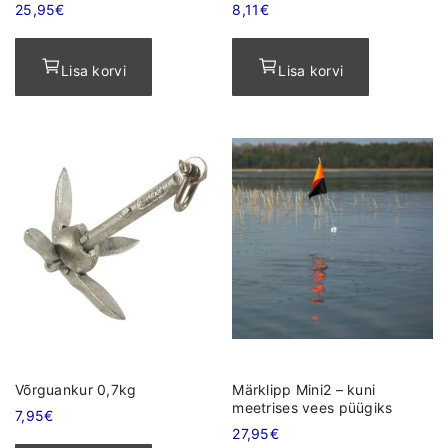
25,95
€
8,11
€
Lisa korvi
Lisa korvi
Võrguankur 0,7kg
Märklipp Mini2 – kuni
meetrises vees püügiks
7,95
€
27,95
€