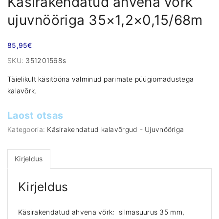
Käsirakendatud ahvena võrk
ujuvnööriga 35×1,2×0,15/68m
85,95
€
SKU:
351201568s
Täielikult käsitööna valminud parimate püügiomadustega
kalavõrk.
Laost otsas
Kategooria:
Käsirakendatud kalavõrgud - Ujuvnööriga
Kirjeldus
Kirjeldus
Käsirakendatud ahvena võrk: silmasuurus 35 mm,