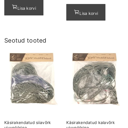
Lisa korvi
Lisa korvi
Seotud tooted
Käsirakendatud siiavõrk
Käsirakendatud kalavõrk
ujuvnööriga
ujuvnööriga