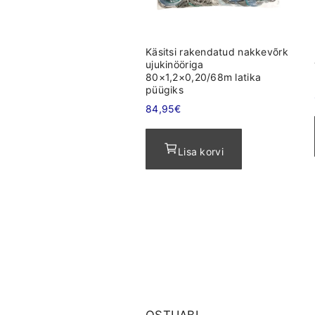
Käsitsi rakendatud nakkevõrk
ujukinööriga
80×1,2×0,20/68m latika
püügiks
84,95
€
Lisa korvi
OSTUABI