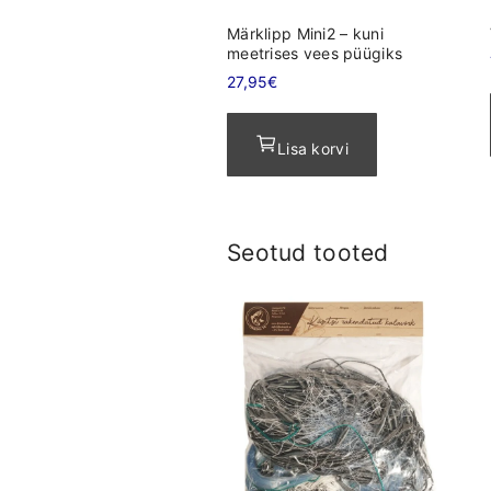
Märklipp Mini2 – kuni
meetrises vees püügiks
27,95
€
Lisa korvi
Seotud tooted