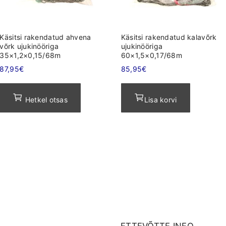
Käsitsi rakendatud ahvena
Käsitsi rakendatud kalavõrk
võrk ujukinööriga
ujukinööriga
35×1,2×0,15/68m
60×1,5×0,17/68m
87,95
€
85,95
€
Hetkel otsas
Lisa korvi
ETTEVÕTTE INFO