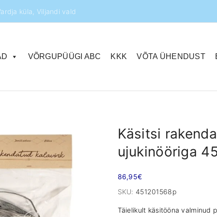
ardja küla, Viljandi vald
AD
VÕRGUPÜÜGI ABC
KKK
VÕTA ÜHENDUST
Käsitsi rakenda
ujukinööriga 4
86,95
€
SKU:
451201568p
Täielikult käsitööna valminud