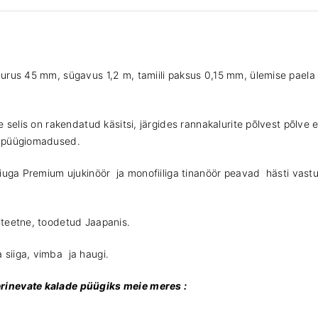
k
a
l
a
urus 45 mm, sügavus 1,2 m, tamiili paksus 0,15 mm, ülemise paela 
v
õ
r
k
e selis on rakendatud käsitsi, järgides rannakalurite põlvest põlv
u
d püügiomadused.
j
u
lkiuga Premium ujukinöör ja monofiiliga tinanöör peavad hästi va
k
i
n
iteetne, toodetud Jaapanis.
ö
ö
siiga, vimba ja haugi.
r
i
rinevate kalade püügiks meie meres :
g
a