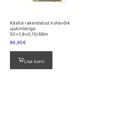
Käsitsi rakendatud kohavõrk
ujukinööriga
50×1,8×0,15/68m
86,95
€
Lisa korvi