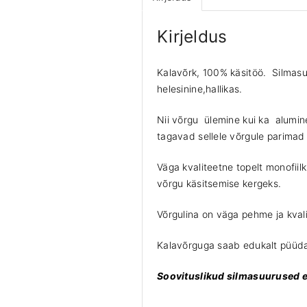
Kirjeldus
Kalavõrk, 100% käsitöö. Silmasu
helesinine,hallikas.
Nii võrgu ülemine kui ka alumin
tagavad sellele võrgule parima
Väga kvaliteetne topelt monofii
võrgu käsitsemise kergeks.
Võrgulina on väga pehme ja kval
Kalavõrguga saab edukalt püüda 
Soovituslikud silmasuurused e