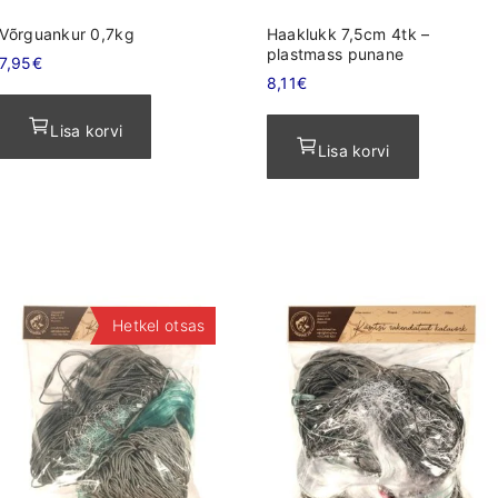
Võrguankur 0,7kg
Haaklukk 7,5cm 4tk –
plastmass punane
7,95
€
8,11
€
Lisa korvi
Lisa korvi
Hetkel otsas