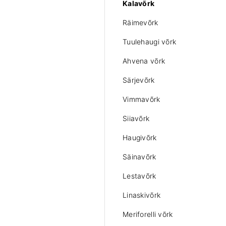
Kalavõrk
Räimevõrk
Tuulehaugi võrk
Ahvena võrk
Särjevõrk
Vimmavõrk
Siiavõrk
Haugivõrk
Säinavõrk
Lestavõrk
Linaskivõrk
Meriforelli võrk