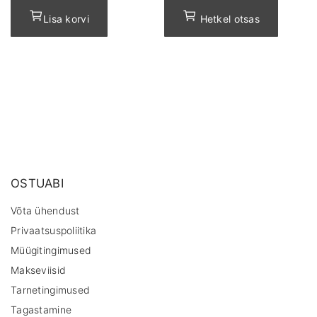
Lisa korvi
Hetkel otsas
OSTUABI
Võta ühendust
Privaatsuspoliitika
Müügitingimused
Makseviisid
Tarnetingimused
Tagastamine