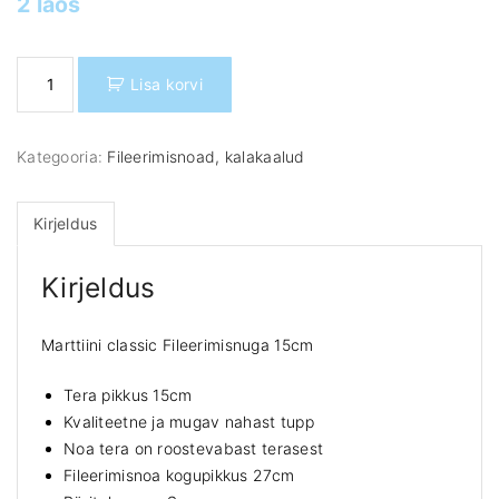
2 laos
M
Lisa korvi
a
r
t
Kategooria:
Fileerimisnoad, kalakaalud
t
i
i
Kirjeldus
n
i
Kirjeldus
c
l
a
Marttiini classic Fileerimisnuga 15cm
s
s
Tera pikkus 15cm
i
Kvaliteetne ja mugav nahast tupp
c
Noa tera on roostevabast terasest
F
Fileerimisnoa kogupikkus 27cm
i