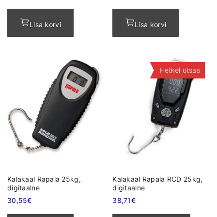
s
Lisa korvi
Lisa korvi
Hetkel otsas
Kalakaal Rapala 25kg,
Kalakaal Rapala RCD 25kg,
digitaalne
digitaalne
30,55
€
38,71
€