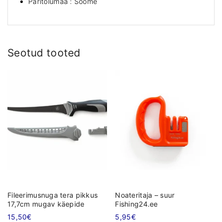
Päritolumaa : Soome
l
e
e
r
i
Seotud tooted
m
i
s
n
u
g
a
1
5
c
m
k
o
Fileerimusnuga tera pikkus
Noateritaja – suur
g
17,7cm mugav käepide
Fishing24.ee
u
15,50
€
5,95
€