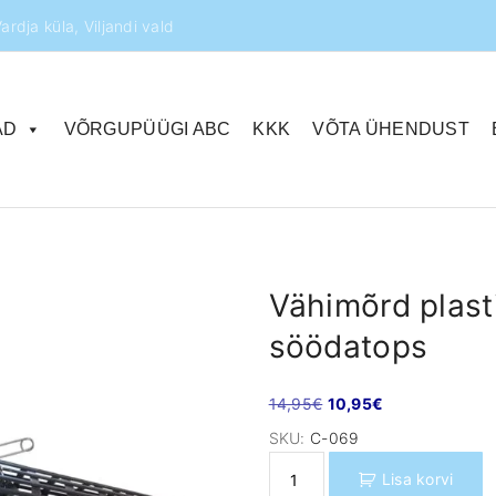
ardja küla, Viljandi vald
AD
VÕRGUPÜÜGI ABC
KKK
VÕTA ÜHENDUST
Vähimõrd plas
söödatops
A
P
14,95
€
10,95
€
l
r
SKU:
C-069
g
a
V
Lisa korvi
n
e
ä