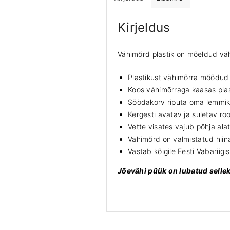
Kirjeldus
Vähimõrd plastik on mõeldud vähi
Plastikust vähimõrra mõõdu
Koos vähimõrraga kaasas pla
Söödakorv riputa oma lemmik 
Kergesti avatav ja suletav ro
Vette visates vajub põhja alati
Vähimõrd on valmistatud hiin
Vastab kõigile Eesti Vabariig
Jõevähi püük on lubatud selle