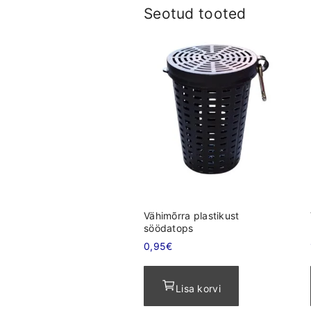
Seotud tooted
Vähimõrra plastikust
söödatops
0,95
€
Lisa korvi