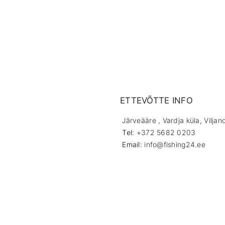
ETTEVÕTTE INFO
Järveääre , Vardja küla, Viljan
Tel:
+372 5682 0203
Email:
info@fishing24.ee