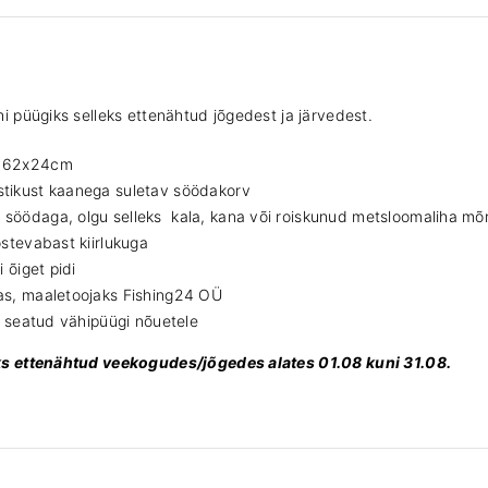
+
s
ö
ö
d
 püügiks selleks ettenähtud jõgedest ja järvedest.
a
t
d 62x24cm
o
stikust kaanega suletav söödakorv
p
söödaga, olgu selleks kala, kana või roiskunud metsloomaliha mõ
s
ostevabast kiirlukuga
k
 õiget pidi
o
as, maaletoojaks Fishing24 OÜ
g
u
is seatud vähipüügi nõuetele
s
ks ettenähtud veekogudes/jõgedes alates 01.08 kuni 31.08.