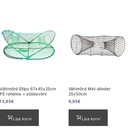
Vähimõrd Ellips 67x45x25cm
Vähimõrd Mini silinder
PE roheline + söödavõrk
25x50cm
13,95
€
9,95
€
Lisa korvi
Lisa korvi