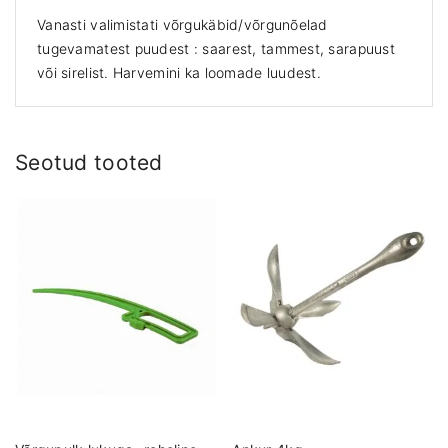
m
Vanasti valimistati võrgukäbid/võrgunõelad
m
tugevamatest puudest : saarest, tammest, sarapuust
k
või sirelist. Harvemini ka loomade luudest.
o
g
u
s
Seotud tooted