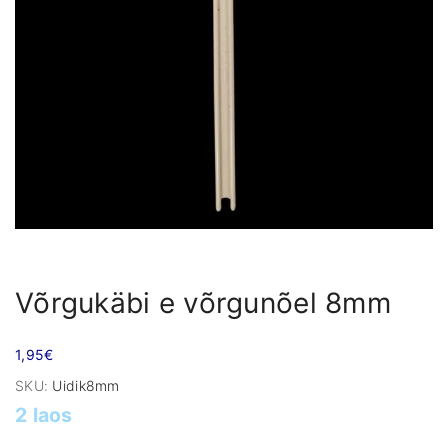
Võrgukäbi e võrgunõel 8mm
1,95
€
SKU:
Uidik8mm
2 laos