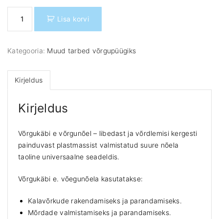
V
Lisa korvi
õ
r
g
Kategooria:
Muud tarbed võrgupüügiks
u
k
ä
Kirjeldus
b
i
Kirjeldus
e
v
õ
Võrgukäbi e võrgunõel – libedast ja võrdlemisi kergesti
r
painduvast plastmassist valmistatud suure nõela
g
taoline universaalne seadeldis.
u
n
Võrgukäbi e. võegunõela kasutatakse:
õ
e
Kalavõrkude rakendamiseks ja parandamiseks.
l
Mõrdade valmistamiseks ja parandamiseks.
8