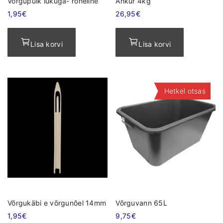
Võrgupulk lukuga- roheline
Ankur 4kg
1,95
€
26,95
€
Lisa korvi
Lisa korvi
Hetkel otsas
Võrgukäbi e võrgunõel 14mm
Võrguvann 65L
1,95
€
9,75
€